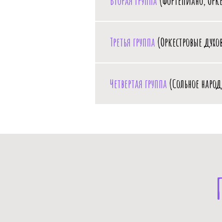
Вторая группа
(Фортепиано, Орке
Третья группа
(Оркестровые духо
Четвертая группа
(Сольное народ