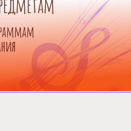
предметам
ограммам
ания
blishing