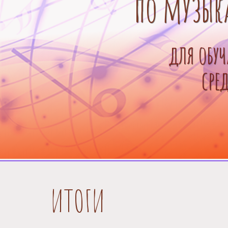
по музык
для обу
сре
ИТОГИ