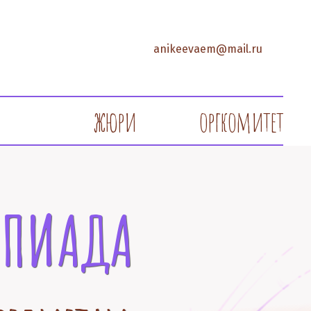
a
nikeevaem@mail.ru
жюри
оргкомитет
МПИАДА