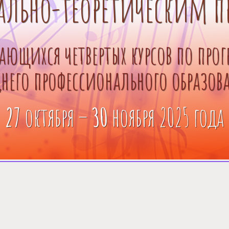
ально-теоретическим 
чающихся четвертых курсов по пр
днего профессионального образов
27
октября –
30
ноября 2025 года
Tilda Pu