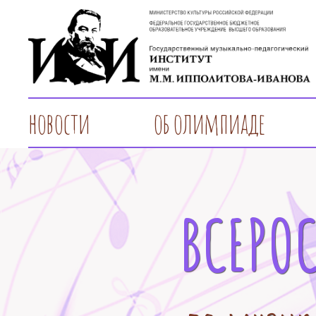
новости
об олимпиаде
ВСЕРО