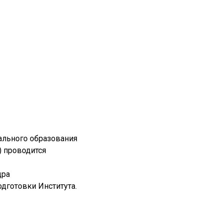
ального образования
) проводится
дра
дготовки Института.