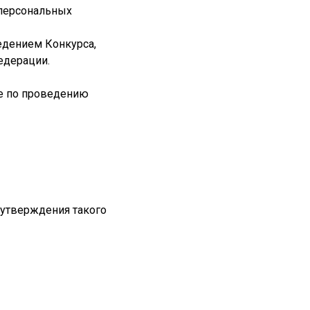
 персональных
едением Конкурса,
едерации.
 по проведению
 утверждения такого