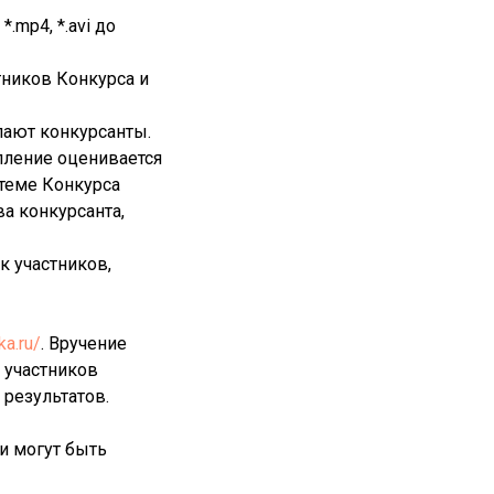
.mp4, *.avi до
тников Конкурса и
пают конкурсанты.
пление оценивается
 теме Конкурса
ва конкурсанта,
ок участников,
ka.ru/
. Вручение
 участников
результатов.
ни могут быть