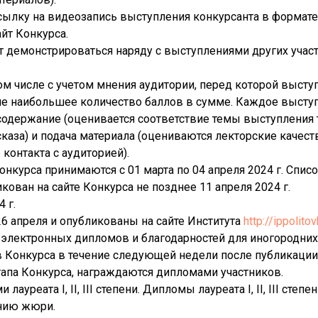
ылку на видеозапись выступления конкурсанта в формате *
йт Конкурса.
т демонстрироваться наряду с выступлениями других учас
том числе с учетом мнения аудитории, перед которой высту
ие наибольшее количество баллов в сумме. Каждое высту
 содержание (оценивается соответствие темы выступления
сказа) и подача материала (оцениваются лекторские качест
контакта с аудиторией).
Конкурса принимаются с 01 марта по 04 апреля 2024 г. Спис
кован на сайте Конкурса не позднее 11 апреля 2024 г.
 г.
6 апреля и опубликованы на сайте Института
http://ippolitov
 электронных дипломов и благодарностей для иногородних
в Конкурса в течение следующей недели после публикации 
этапа Конкурса, награждаются дипломами участников.
реата I, II, III степени. Дипломы лауреата I, II, III степе
нию жюри.