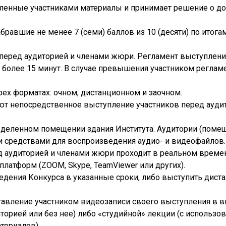
ленные участниками материалы и принимает решение о до
набравшие не менее 7 (семи) баллов из 10 (десяти) по итог
перед аудиторией и членами жюри. Регламент выступления
 более 15 минут. В случае превышения участником реглам
трех форматах: очном, дистанционном и заочном.
т непосредственное выступление участников перед ауди
ыделенном помещении здания Института. Аудитории (поме
 средствами для воспроизведения аудио- и видеофайлов.
д аудиторией и членами жюри проходит в реальном време
платформ (ZOOM, Skype, TeamViewer или других).
едения Конкурса в указанные сроки, либо выступить дист
тавление участником видеозаписи своего выступления в 
торией или без нее) либо «студийной» лекции (с использо
териалов).