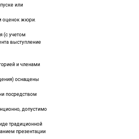
пуске или
ам оценок жюри.
 (с учетом
ента выступление
торией и членами
щения) оснащены
ни посредством
анционно, допустимо
виде традиционной
ванием презентации