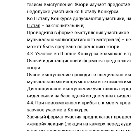
тезисы выступления. Жюри изучает предостав
недопуске участника ко II этапу Конкурса.
Ко II этапу Конкурса допускаются участники, 
II этап
– заключительный;
Проводится в форме выступления участников 
музыкально-иллюстративного материала) – не
может быть прервано по решению жюри.
4.3. Участие во II этапе Конкурса возможно в 
Очный и дистанционный форматы предполагаю
жюри.
Очное выступление проходит в специально в
музыкальными инструментами и техническими
Дистанционное выступление участников пере
видеосвязи на базе одной из доступных видео
4.4. При невозможности прибыть к месту пров
заочное участие в Конкурсе.
Заочный формат участия предполагает предос
«живой» лекции (лекция на камеру перед ауди
и других дополнительных аудиовизуальных ма