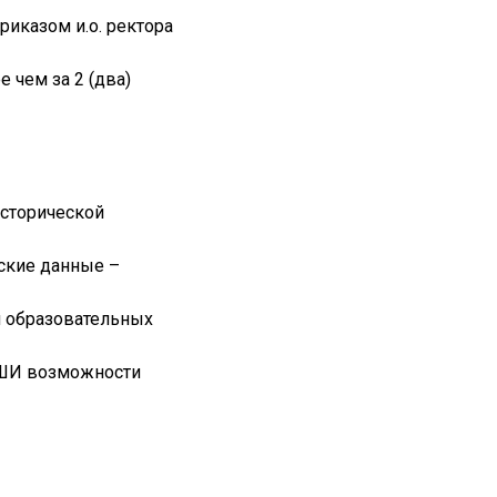
риказом и.о. ректора
 чем за 2 (два)
исторической
ские данные –
н образовательных
ДШИ возможности