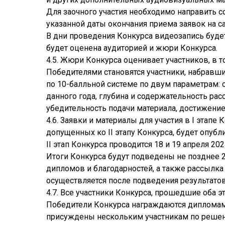
Для заочного участия необходимо направить сс
указанной даты окончания приема заявок на са
В дни проведения Конкурса видеозапись буде
будет оценена аудиторией и жюри Конкурса.
4.5. Жюри Конкурса оценивает участников, в 
Победителями становятся участники, набравш
по 10-балльной системе по двум параметрам:
данного года, глубина и содержательность рас
убедительность подачи материала, достижение 
4.6. Заявки и материалы для участия в I этапе 
допущенных ко II этапу Конкурса, будет опубли
II этап Конкурса проводится 18 и 19 апреля 2024
Итоги Конкурса будут подведены не позднее 2
дипломов и благодарностей, а также рассылка
осуществляется после подведения результато
4.7. Все участники Конкурса, прошедшие оба 
Победители Конкурса награждаются дипломами лау
присуждены нескольким участникам по реше