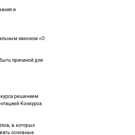
вания и
ральным законом «О
быть причиной для
онкурса решением
ентацией Конкурса.
йлов, в которых
ржать основные