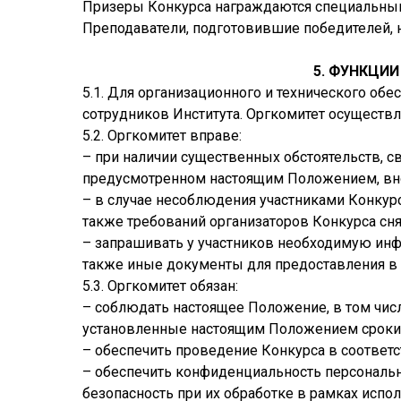
Призеры Конкурса награждаются специальными д
Преподаватели, подготовившие победителей,
5. ФУНКЦИ
5.1. Для организационного и технического об
сотрудников Института. Оргкомитет осуществл
5.2. Оргкомитет вправе:
– при наличии существенных обстоятельств, 
предусмотренном настоящим Положением, вн
– в случае несоблюдения участниками Конкурс
также требований организаторов Конкурса снят
– запрашивать у участников необходимую ин
также иные документы для предоставления в
5.3. Оргкомитет обязан:
– соблюдать настоящее Положение, в том чис
установленные настоящим Положением сроки
– обеспечить проведение Конкурса в соответ
– обеспечить конфиденциальность персональн
безопасность при их обработке в рамках исп