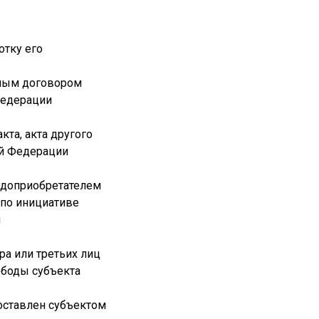
отку его
дным договором
Федерации
кта, акта другого
ой Федерации
годоприобретателем
 по инициативе
я
ра или третьих лиц
ободы субъекта
доставлен субъектом