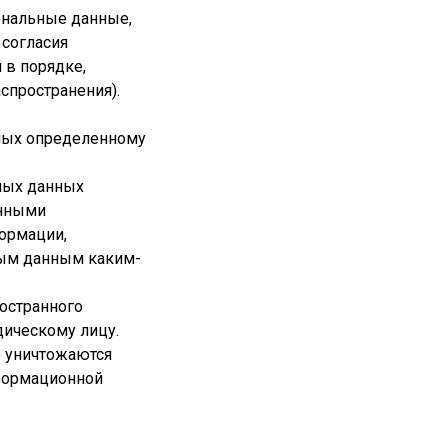
ональные данные,
 согласия
 в порядке,
спространения).
нных определенному
ных данных
анными
формации,
ным данным каким-
ностранного
дическому лицу.
е уничтожаются
формационной