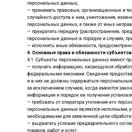
персональных данных;
— принимать правовые, организационные и т
случайного доступа к ним, уничтожения, измен
персональных данных, а также от иных непра
— прекратить передачу (распространение, пре
персональные данные в порядке и случаях, п
— исполнять иные обязанности, предусмотрен
4. Основные права и обязанности субъекто
4.1. Субъекты персональных данных имеют пр
— получать информацию, касающуюся обработ
федеральными законами. Сведения предостав
и в них не должны содержаться персональные
за исключением случаев, когда имеются зако
информации и порядок ее получения установл
— требовать от оператора уточнения его персо
персональные данные являются неполными, у
необходимыми для заявленной цели обработки
— выдвигать условие предварительного согла
товаров, работ и услуг;