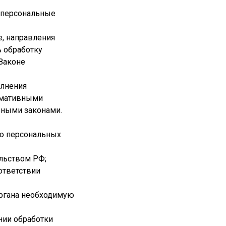
 персональные
е, направления
 обработку
 Законе
олнения
ормативными
ьными законами.
го персональных
льством РФ;
ответствии
органа необходимую
нии обработки