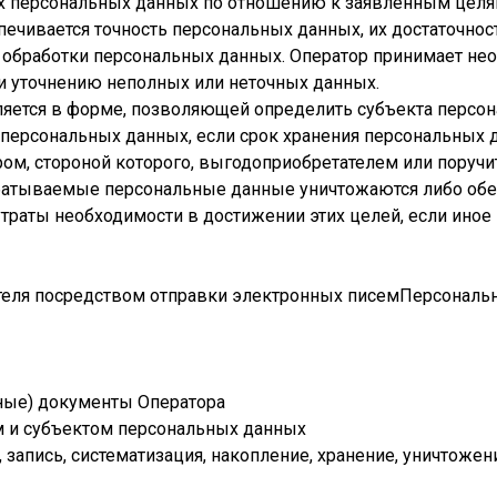
х персональных данных по отношению к заявленным целям
печивается точность персональных данных, их достаточнос
м обработки персональных данных. Оператор принимает н
ли уточнению неполных или неточных данных.
ляется в форме, позволяющей определить субъекта персо
и персональных данных, если срок хранения персональных
ом, стороной которого, выгодоприобретателем или поручи
абатываемые персональные данные уничтожаются либо об
утраты необходимости в достижении этих целей, если иное
еля посредством отправки электронных писемПерсональ
ные) документы Оператора
 и субъектом персональных данных
запись, систематизация, накопление, хранение, уничтожен