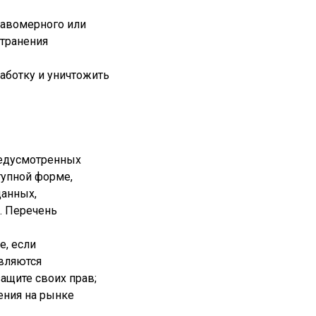
равомерного или
странения
работку и уничтожить
редусмотренных
тупной форме,
данных,
. Перечень
е, если
вляются
ащите своих прав;
ения на рынке