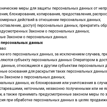
ехнические меры для защиты персональных данных от неп
ения, блокирования, копирования, предоставления, распро
вомерных действий в отношении персональных данных;
доставление, доступ) персональных данных, прекратить об
редусмотренных Законом о персональных данных;
ные Законом о персональных данных.
в персональных данных
аво:
ки его персональных данных, за исключением случаев, п
ляются субъекту персональных данных Оператором в дос
 данные, относящиеся к другим субъектам персональных 
нные основания для раскрытия таких персональных данных
ен Законом о персональных данных;
нальных данных, их блокирования или уничтожения в случа
старевшими, неточными, незаконно полученными или не я
, а также принимать предусмотренные законом меры по з
сия при обработке персональных данных в целях продвиж