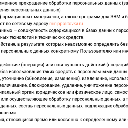
ременное прекращение обработки персональных данных (з
нения персональных данных).
информационных материалов, а также программ для ЭВМ и б
ет по сетевому адресу
mir.ippolitovka.ru
.
анных — совокупность содержащихся в базах данных пер
ых технологий и технических средств.
ействия, в результате которых невозможно определить бе
персональных данных конкретному Пользователю или ин
действие (операция) или совокупность действий (операци
 без использования таких средств с персональными данны
, уточнение (обновление, изменение), извлечение, использ
обезличивание, блокирование, удаление, уничтожение перс
ципальный орган, юридическое или физическое лицо, самос
/или осуществляющие обработку персональных данных, а 
данных, состав персональных данных, подлежащих обрабо
анными.
ия, относящаяся прямо или косвенно к определенному ил