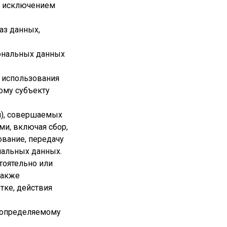
а исключением
аз данных,
сональных данных
з использования
ому субъекту
й), совершаемых
ми, включая сбор,
ование, передачу
ональных данных.
тоятельно или
также
тке, действия
и определяемому